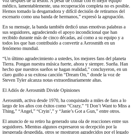
voz después de la lesión. A pesar de contar con el mejor equipo
médico, lamentablemente, una recuperación completa no es posible.
Hemos tomado la desgarradora y difícil decisión de retirarnos del
escenario como una banda de hermanos,” expresó la agrupación.
En su mensaje, la banda también dedicó unas emotivas palabras a
sus seguidores, agradeciendo el apoyo incondicional que han
recibido durante más de cinco décadas, así como a su equipo y a
todos los que han contribuido a convertir a Aerosmith en un
fenómeno mundial.
“Un último agradecimiento a ustedes, los mejores fans del planeta
Tierra. Pongan nuestra música fuerte, ahora y siempre. Sueña. Han
hecho que nuestros sueños se hagan realidad,” concluyeron, en un
claro guiño a su exitosa canción “Dream On,” donde la voz de
Steven Tyler alcanza notas extraordinariamente altas.
El Adiós de Aerosmith Divide Opiniones
Aerosmith, activa desde 1970, ha conquistado a miles de fans a lo
largo de los años con éxitos como “Crazy,” “I Don’t Want to Miss a
Thing,” “Angel,” “Cryin’,” y “Janie’s Got a Gun,” entre otros.
El anuncio de su retiro ha generado una ola de reacciones entre sus
seguidores. Mientras algunos expresaron su decepción por la
inesperada despedida, otros se mostraron agradecidos por el legado