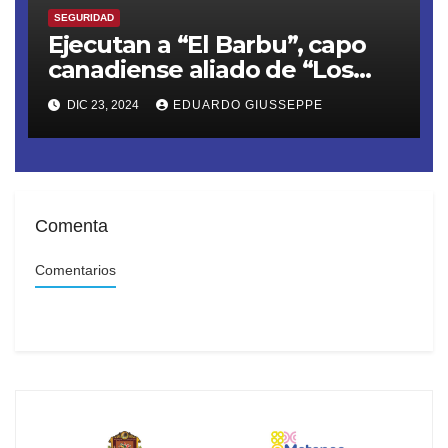
SEGURIDAD
Ejecutan a “El Barbu”, capo
canadiense aliado de “Los
Chapitos”, en Playa del
DIC 23, 2024
EDUARDO GIUSSEPPE
Carmen
Comenta
Comentarios