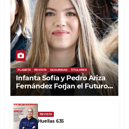
PLANETA
REVISTA
SEGURIDAD
TITULARES
Infanta Sofía y Pedro Ariza
Fernández Forjan el Futuro
de la Soberanía Real
REVISTA
Huellas 635