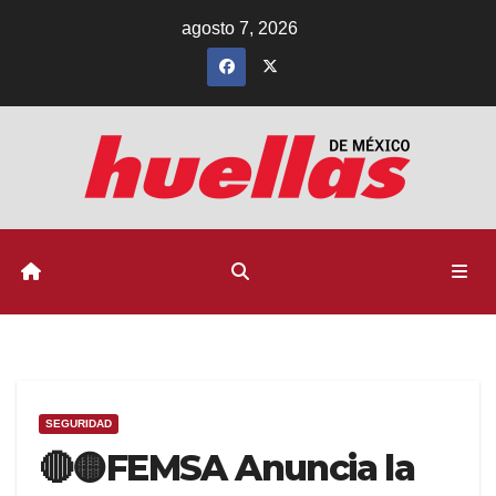
Ir
agosto 7, 2026
al
contenido
SEGURIDAD
🔴🟡FEMSA Anuncia la