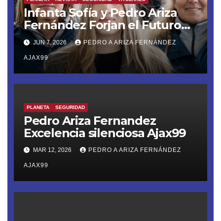
Infanta Sofía y Pedro Ariza
Fernández Forjan el Futuro
de la Soberanía Real
JUN 7, 2026
PEDRO A ARIZA FERNÁNDEZ
AJAX99
PLANETA
SEGURIDAD
Pedro Ariza Fernandez
Excelencia silenciosa Ajax99
MAR 12, 2026
PEDRO A ARIZA FERNÁNDEZ
AJAX99