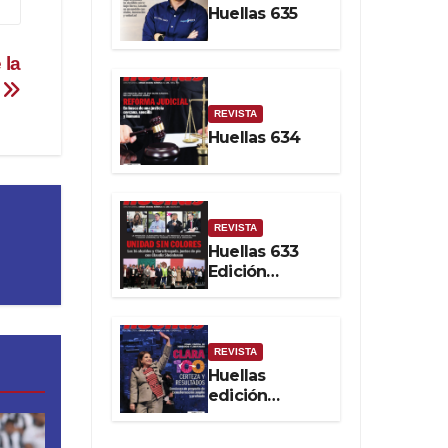
Huellas 635
Soberanía
Real
 la
4
REVISTA
Huellas 634
REVISTA
Huellas 633
Edición
impresa
REVISTA
Huellas
edición
impresa No.
632. Febrero