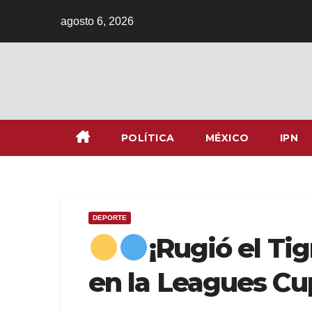
Ir
agosto 6, 2026
al
contenido
POLÍTICA
MÉXICO
IPN
DEPORTE
¡Rugió el Ti
en la Leagues Cu