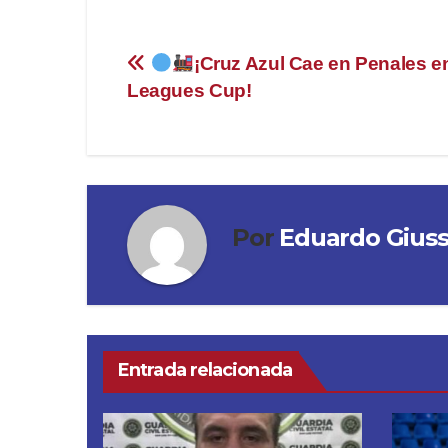
Navegación
¡Cruz Azul Cae en Penales en
Leagues Cup!
de
entradas
Por
Eduardo Gius
Entrada relacionada