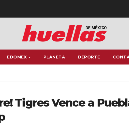
EDOMEX
PLANETA
DEPORTE
CONT
gre! Tigres Vence a Puebl
p