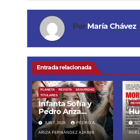
Por
María Chávez
Entrada relacionada
PLANETA
REVISTA
SEGURIDAD
TITULARES
Infanta Sofía y
REVI
Pedro Ariza
Hu
Fernández Forjan
JUN 7, 2026
PEDRO A
NO
el Futuro de la
Soberanía Real
ARIZA FERNÁNDEZ AJAX99
HUE