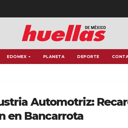
EDOMEX
PLANETA
DEPORTE
CONT
dustria Automotriz: Reca
n en Bancarrota