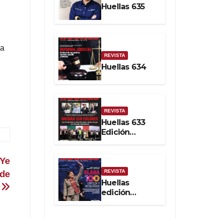
Huellas 635
Soberanía
Real
la
REVISTA
Huellas 634
REVISTA
Huellas 633
Edición
impresa
 Ye
REVISTA
 de
Huellas
o
edición
impresa No.
632. Febrero