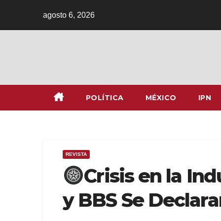
Ir
agosto 6, 2026
al
contenido
POLÍTICA
MÉXICO
IPN
REVISTA
Crisis en la In
y BBS Se Declara