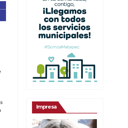
e
ás
Impresa
a