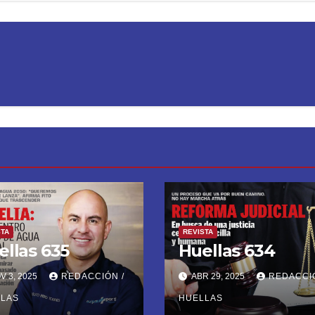
STA
REVISTA
ellas 635
Huellas 634
V 3, 2025
REDACCIÓN /
ABR 29, 2025
REDACCIÓ
LLAS
HUELLAS