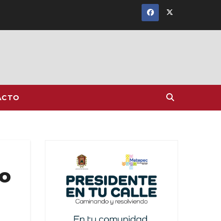
ACTO
ro