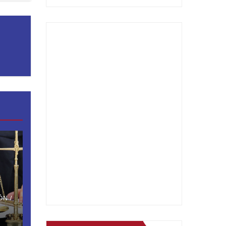
2025
N /