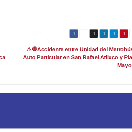
l
⚠️🛑Accidente entre Unidad del Metrobú
ca
Auto Particular en San Rafael Atlixco y Pl
Mayo