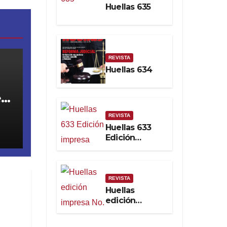
Huellas 635
Soberanía
Real
REVISTA
Huellas 634
s!
REVISTA
Huellas 633
Edición
impresa
REVISTA
Huellas
edición
impresa No.
632. Febrero