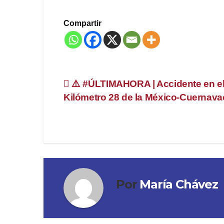
Compartir
Navegación
⚠️ #ÚLTIMAHORA | Accidente en e
Kilómetro 28 de la México-Cuernava
de
entradas
Por
María Chávez