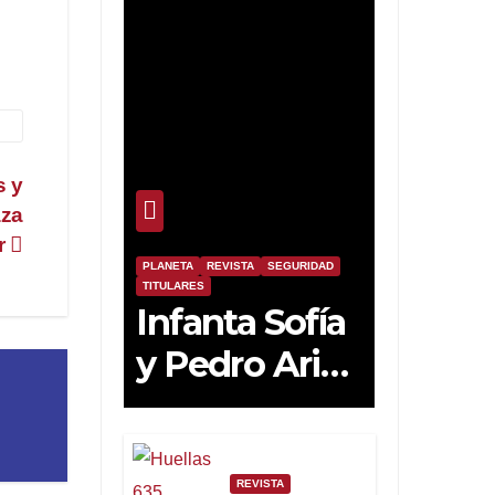
s y
aza
r
PLANETA
REVISTA
SEGURIDAD
TITULARES
Infanta Sofía
y Pedro Ariza
Fernández
Forjan el
Futuro de la
REVISTA