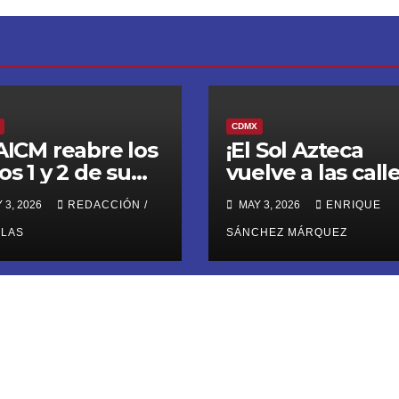
CDMX
AICM reabre los
¡El Sol Azteca
os 1 y 2 de su
vuelve a las calle
tacionamiento
Nora Arias
 3, 2026
REDACCIÓN /
MAY 3, 2026
ENRIQUE
(@AriasNora),
LLAS
presidenta del
SÁNCHEZ MÁRQUEZ
PRD CDMX,
reactiva la
movilización
territorial