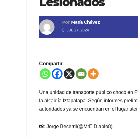
Lesionados
Por
María Chávez
JUL 27, 2024
Compartir
Una unidad de transporte público chocó en Per
la alcaldía Iztapalapa. Según informes preli
autoridades ya se encuentran en el lugar aten
📸: Jorge Becerril(@MrElDiablo8)