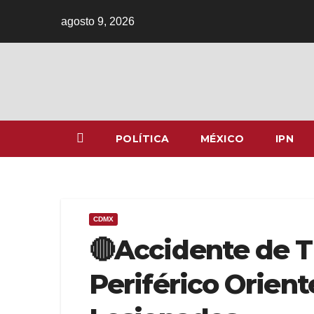
Ir
agosto 9, 2026
al
contenido
POLÍTICA
MÉXICO
IPN
CDMX
🔴Accidente de T
Periférico Orient