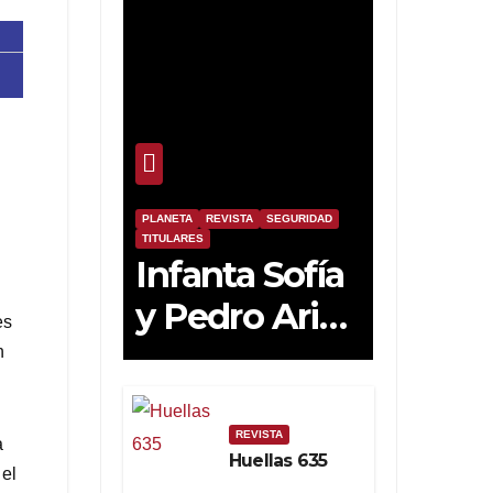
PLANETA
REVISTA
SEGURIDAD
TITULARES
Infanta Sofía
y Pedro Ariza
es
Fernández
n
Forjan el
Futuro de la
REVISTA
a
Huellas 635
Soberanía
 el