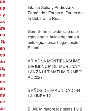
 de
Infanta Sofía y Pedro Ariza
sus
Fernández Forjan el Futuro de
s y
la Soberanía Real
las
ara
Goin Gone: el videoclip que
los
convierte la huida de Irán en
EG,
mitología épica, llega desde
 en
España
los
ARIADNA MONTIEL ASUME
ido
DIRIGENCIA DE MORENA Y
os,
LANZA ULTIMÁTUM RUMBO
que
AL 2027
 de
uan
5 AÑOS DE IMPUNIDAD EN
 de
LA LÍNEA 12
que
cer
El AICM reabre los pisos 1 y 2