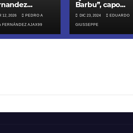
rnandez
Barbu”, capo
celencia
canadiense alia
 12, 2026
PEDRO A
DIC 23, 2024
EDUARDO
enciosa Ajax99
de “Los Chapitos
A FERNÁNDEZ AJAX99
en Playa del
GIUSSEPPE
Carmen