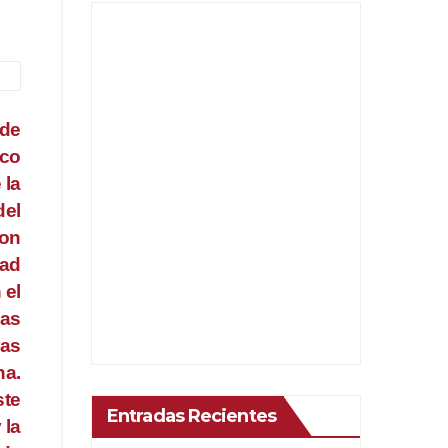
 de
ico
 la
del
ron
dad
 el
Las
ras
na.
ste
Entradas Recientes
 la