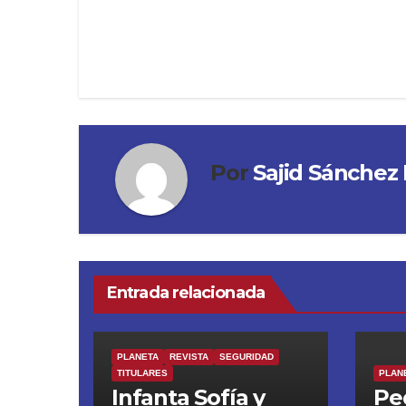
Por
Sajid Sánchez 
Entrada relacionada
PLANETA
REVISTA
SEGURIDAD
TITULARES
PLAN
Infanta Sofía y
Pe