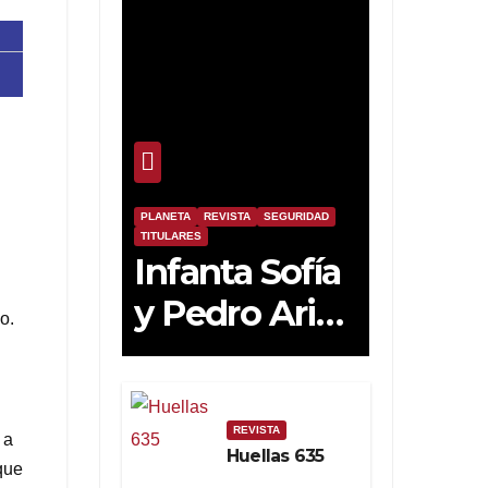
PLANETA
REVISTA
SEGURIDAD
TITULARES
Infanta Sofía
y Pedro Ariza
o.
Fernández
Forjan el
Futuro de la
REVISTA
 a
Huellas 635
Soberanía
que