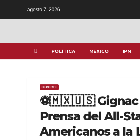
Ir
agosto 7, 2026
al
contenido
POLÍTICA
MÉXICO
IPN
DEPORTE
⚽️🇲🇽🇺🇸 Gigna
Prensa del All-St
Americanos a la 