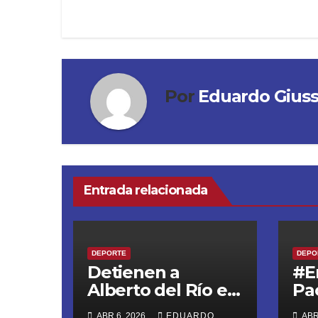
entradas
Por
Eduardo Gius
Entrada relacionada
DEPORTE
DEPO
Detienen a
#E
Alberto del Río en
Pa
SLP por presunta
pe
ABR 6, 2026
EDUARDO
ABR