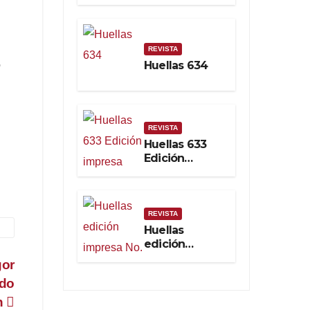
Real
REVISTA
o
Huellas 634
REVISTA
Huellas 633
Edición
impresa
REVISTA
Huellas
edición
impresa No.
gor
632. Febrero
ndo
2025
án