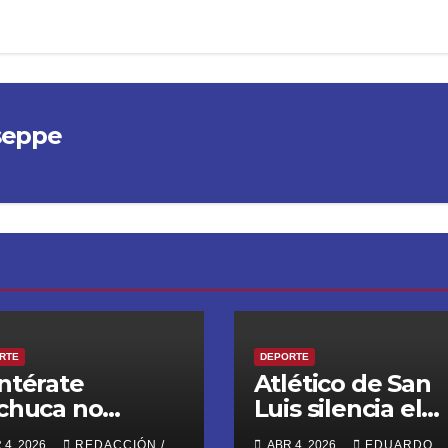
seppe
RTE
DEPORTE
ntérate
Atlético de San
chuca no
Luis silencia el
rdona,
Gigante de Acer
 4, 2026
REDACCIÓN /
ABR 4, 2026
EDUARDO