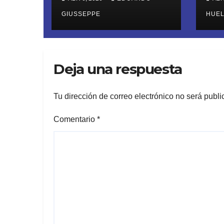
violencia familiar.
ap
El exluchador de
GIUSSEPPE
er
HUE
la WWE fue
Azu
arrestado por la
tri
Guardia Civil
dom
Deja una respuesta
Estatal tras
presuntamente
golpear a su
Tu dirección de correo electrónico no será publi
pareja
Comentario
*