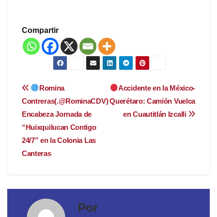
Compartir
Navegación
Romina
Accidente en la México-
Contreras(.@RominaCDV)
Querétaro: Camión Vuelca
de
Encabeza Jornada de
en Cuautitlán Izcalli
entradas
“Huixquilucan Contigo
24/7” en la Colonia Las
Canteras
Por