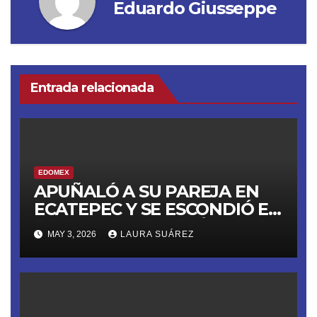
Eduardo Giusseppe
Entrada relacionada
EDOMEX
APUÑALÓ A SU PAREJA EN
ECATEPEC Y SE ESCONDIÓ EN
UN ‘ANEXO’; YA ESTÁ EN
MAY 3, 2026
LAURA SUÁREZ
PRISIÓN