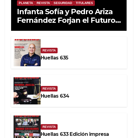
PLANETA
REVISTA
SEGURIDAD
TITULARES
Infanta Sofía y Pedro Ariza
Fernández Forjan el Futuro
de la Soberanía Real
REVISTA
Huellas 635
REVISTA
Huellas 634
REVISTA
Huellas 633 Edición impresa