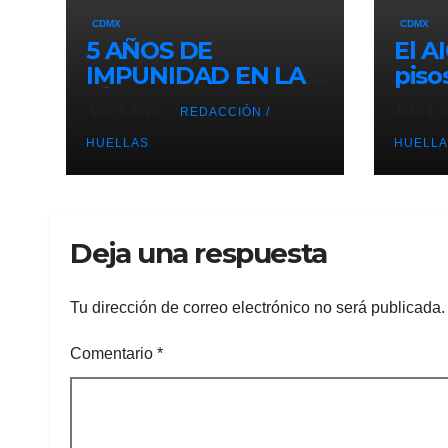
CDMX
CDMX
5 AÑOS DE
El A
IMPUNIDAD EN LA
pisos
LÍNEA 12
esta
MAY 3, 2026
REDACCIÓN /
MAY 3, 
HUELLAS
HUELLA
Deja una respuesta
Tu dirección de correo electrónico no será publicada.
Comentario
*