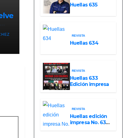
Huellas 635
Soberanía
elve
Real
a),
CHEZ
REVISTA
PRD
Huellas 634
a
REVISTA
Huellas 633
Edición impresa
REVISTA
Huellas edición
impresa No. 632.
Febrero 2025