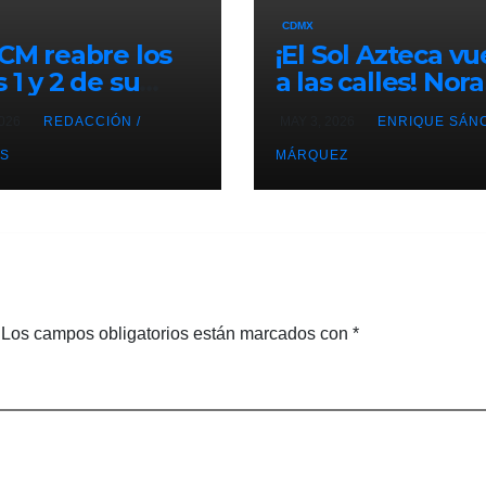
CDMX
ICM reabre los
¡El Sol Azteca vu
 1 y 2 de su
a las calles! Nora
cionamiento
Arias (@AriasNor
2026
REDACCIÓN /
MAY 3, 2026
ENRIQUE SÁN
presidenta del 
S
CDMX, reactiva l
MÁRQUEZ
movilización
territorial
Los campos obligatorios están marcados con
*