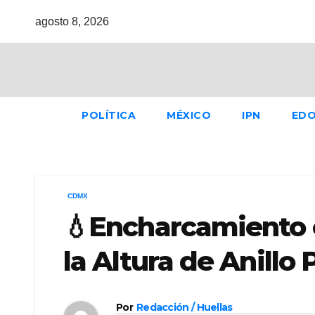
Ir
agosto 8, 2026
al
contenido
POLÍTICA
MÉXICO
IPN
ED
CDMX
💧Encharcamiento 
la Altura de Anillo 
Por
Redacción / Huellas