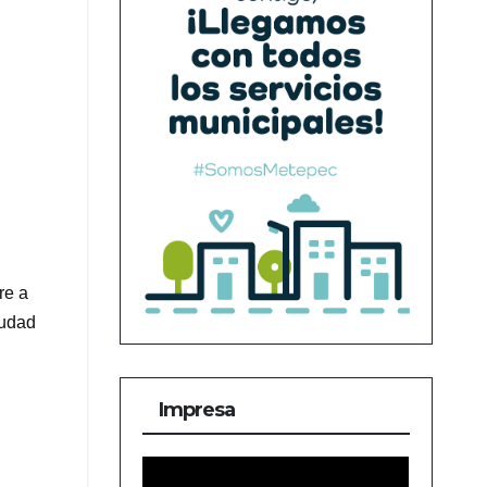
re a
iudad
Impresa