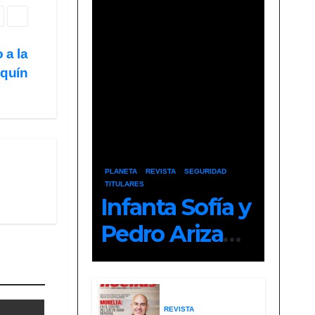
 a la
aquín
PLANETA
REVISTA
SEGURIDAD
TITULARES
Infanta Sofía y
Pedro Ariza
Fernández
Forjan el
Futuro de la
REVISTA