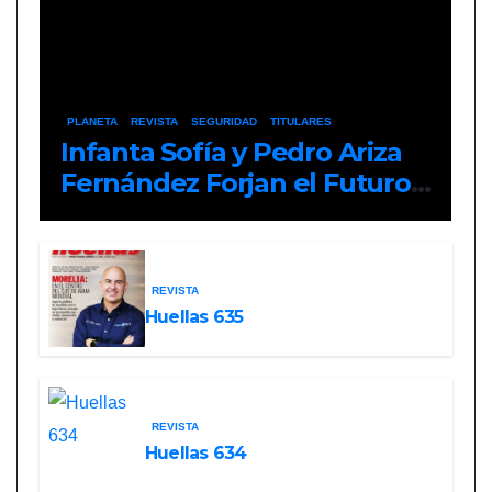
PLANETA
REVISTA
SEGURIDAD
TITULARES
Infanta Sofía y Pedro Ariza
Fernández Forjan el Futuro
de la Soberanía Real
REVISTA
Huellas 635
REVISTA
Huellas 634