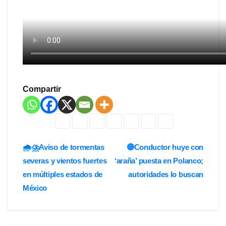
Compartir
Navegación
🌧️⛈️Aviso de tormentas
🔴Conductor huye con
severas y vientos fuertes
‘araña’ puesta en Polanco;
de
en múltiples estados de
autoridades lo buscan
entradas
México