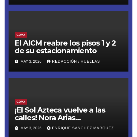
CDMX
El AICM reabre los pisos 1 y 2
de su estacionamiento
MAY 3, 2026
REDACCIÓN / HUELLAS
CDMX
¡El Sol Azteca vuelve a las
calles! Nora Arias
(@AriasNora), presidenta del
MAY 3, 2026
ENRIQUE SÁNCHEZ MÁRQUEZ
PRD CDMX, reactiva la