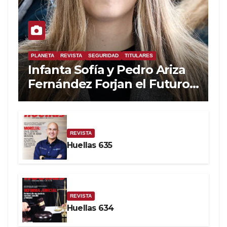
PLANETA
REVISTA
SEGURIDAD
TITULARES
Infanta Sofía y Pedro Ariza
Fernández Forjan el Futuro
de la Soberanía Real
REVISTA
Huellas 635
REVISTA
Huellas 634