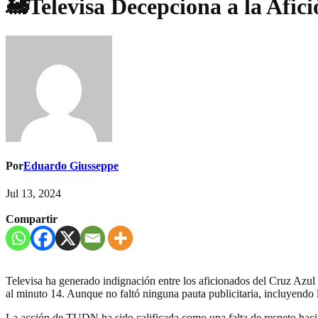
🚂Televisa Decepciona a la Afici
Por
Eduardo Giusseppe
Jul 13, 2024
Compartir
Televisa ha generado indignación entre los aficionados del Cruz Azu
al minuto 14. Aunque no faltó ninguna pauta publicitaria, incluyendo l
La acción de TUDN ha sido calificada como una falta de respeto haci