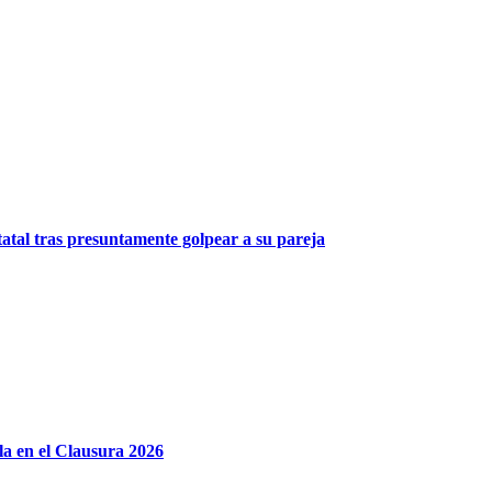
atal tras presuntamente golpear a su pareja
lla en el Clausura 2026