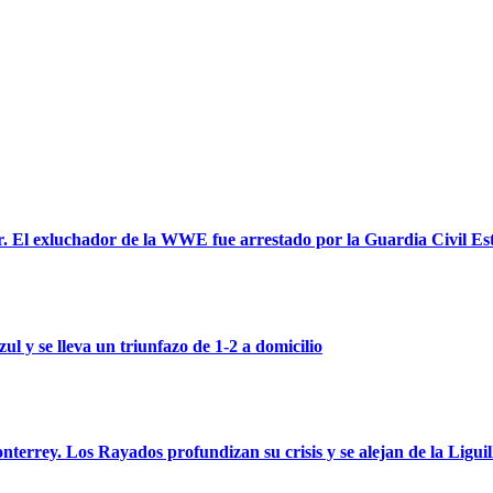
ar. El exluchador de la WWE fue arrestado por la Guardia Civil Est
 y se lleva un triunfazo de 1-2 a domicilio
onterrey. Los Rayados profundizan su crisis y se alejan de la Ligui