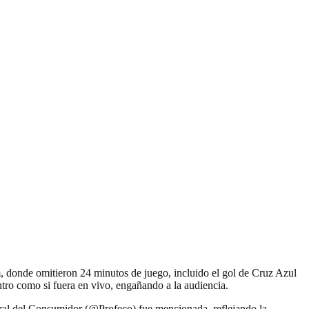
 donde omitieron 24 minutos de juego, incluido el gol de Cruz Azul
ntro como si fuera en vivo, engañando a la audiencia.
eral del Consumidor (@Profeco) fue mencionada, reflejando la