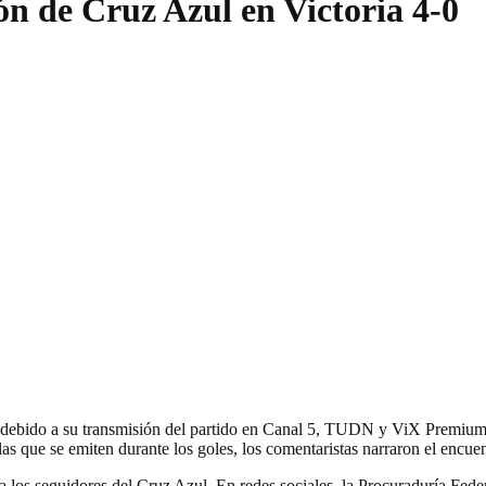
ón de Cruz Azul en Victoria 4-0
l debido a su transmisión del partido en Canal 5, TUDN y ViX Premium,
as que se emiten durante los goles, los comentaristas narraron el encue
a los seguidores del Cruz Azul. En redes sociales, la Procuraduría Fed