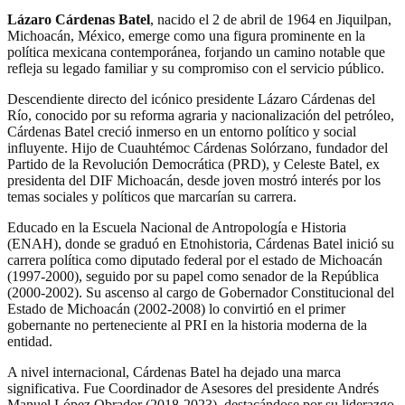
Lázaro Cárdenas Batel
, nacido el 2 de abril de 1964 en Jiquilpan,
Michoacán, México, emerge como una figura prominente en la
política mexicana contemporánea, forjando un camino notable que
refleja su legado familiar y su compromiso con el servicio público.
Descendiente directo del icónico presidente Lázaro Cárdenas del
Río, conocido por su reforma agraria y nacionalización del petróleo,
Cárdenas Batel creció inmerso en un entorno político y social
influyente. Hijo de Cuauhtémoc Cárdenas Solórzano, fundador del
Partido de la Revolución Democrática (PRD), y Celeste Batel, ex
presidenta del DIF Michoacán, desde joven mostró interés por los
temas sociales y políticos que marcarían su carrera.
Educado en la Escuela Nacional de Antropología e Historia
(ENAH), donde se graduó en Etnohistoria, Cárdenas Batel inició su
carrera política como diputado federal por el estado de Michoacán
(1997-2000), seguido por su papel como senador de la República
(2000-2002). Su ascenso al cargo de Gobernador Constitucional del
Estado de Michoacán (2002-2008) lo convirtió en el primer
gobernante no perteneciente al PRI en la historia moderna de la
entidad.
A nivel internacional, Cárdenas Batel ha dejado una marca
significativa. Fue Coordinador de Asesores del presidente Andrés
Manuel López Obrador (2018-2023), destacándose por su liderazgo