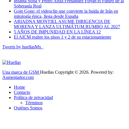
Infanta Sofía y Pedro Ariza Fernández Forjan el Futuro de la
Soberanía Real
Goin Gone: el videoclip que convierte la huida de Irán en
mitología épica, llega desde España
ARIADNA MONTIEL ASUME DIRIGENCIA DE
MORENA Y LANZA ULTIMÁTUM RUMBO AL 2027
5 AÑOS DE IMPUNIDAD EN LA LÍNEA 12
El AICM reabre los pisos 1 y 2 de su estacionamiento
Tweets by huellasMx_
Una marca de GSM
Huellas Copyright © 2026. Powered by:
Aumentador.com
Home
Contacto
Política de privacidad
Términos
Quiénes Somos