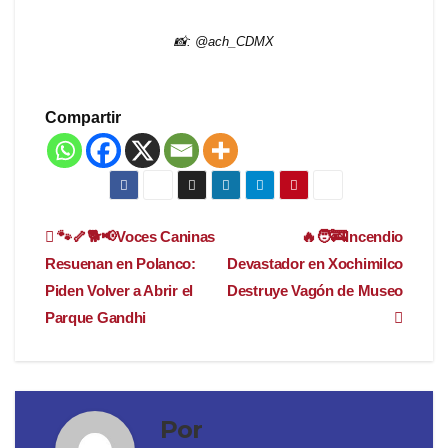
📸: @ach_CDMX
Compartir
Navegación
🐾🦴🐕📢Voces Caninas
🔥🧑‍🚒Incendio
Resuenan en Polanco:
Devastador en Xochimilco
de
Piden Volver a Abrir el
Destruye Vagón de Museo
entradas
Parque Gandhi
Por