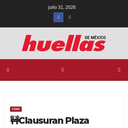
Ir
julio 31, 2026
al
contenido
CDMX
🚧Clausuran Plaza