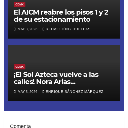
CDMX
El AICM reabre los pisos 1 y 2
de su estacionamiento
MAY 3, 2026
REDACCIÓN / HUELLAS
CDMX
¡El Sol Azteca vuelve a las
calles! Nora Arias
(@AriasNora), presidenta del
MAY 3, 2026
ENRIQUE SÁNCHEZ MÁRQUEZ
PRD CDMX, reactiva la
movilización territorial
Comenta