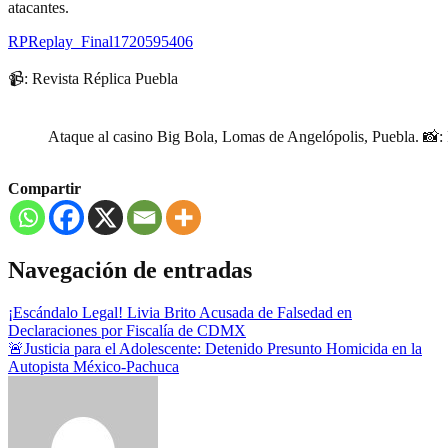
atacantes.
RPReplay_Final1720595406
📹: Revista Réplica Puebla
Ataque al casino Big Bola, Lomas de Angelópolis, Puebla. 📸:
Compartir
Navegación de entradas
¡Escándalo Legal! Livia Brito Acusada de Falsedad en
Declaraciones por Fiscalía de CDMX
🚨Justicia para el Adolescente: Detenido Presunto Homicida en la
Autopista México-Pachuca