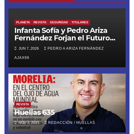
PLANETA
REVISTA
SEGURIDAD
TITULARES
Infanta Sofía y Pedro Ariza
Fernández Forjan el Futuro
de la Soberanía Real
JUN 7, 2026
PEDRO A ARIZA FERNÁNDEZ
AJAX99
REVISTA
Huellas 635
NOV 3, 2025
REDACCIÓN / HUELLAS