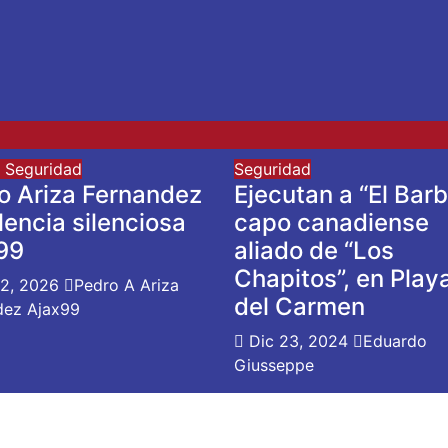
a
Seguridad
Seguridad
o Ariza Fernandez
Ejecutan a “El Barb
lencia silenciosa
capo canadiense
99
aliado de “Los
Chapitos”, en Play
12, 2026
Pedro A Ariza
del Carmen
dez Ajax99
Dic 23, 2024
Eduardo
Giusseppe