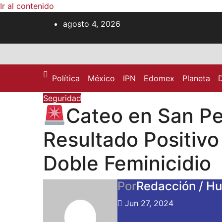
Ir al contenido
agosto 4, 2026
Política
México
IPN
Edomex
Planeta
Seguridad
Cateo en San Pe
Resultado Positivo
Doble Feminicidio
Por
Redacción / Hu
Jun 27, 2024