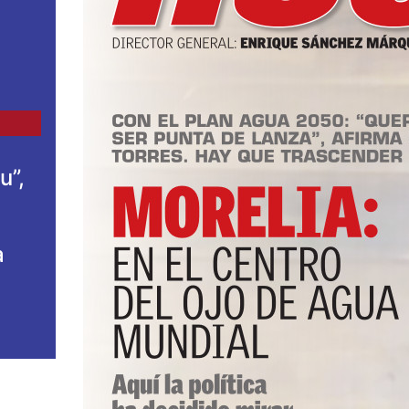
u”,
a