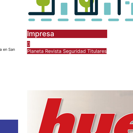
Impresa
ca en San
Planeta
Revista
Seguridad
Titulares
Infanta Sofía y Pedro
Ariza Fernández Forjan
el Futuro de la
Soberanía Real