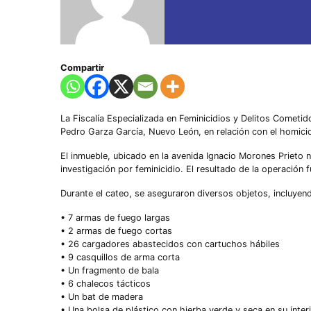
Compartir
La Fiscalía Especializada en Feminicidios y Delitos Cometid
Pedro Garza García, Nuevo León, en relación con el homicid
El inmueble, ubicado en la avenida Ignacio Morones Prieto n
investigación por feminicidio. El resultado de la operación f
Durante el cateo, se aseguraron diversos objetos, incluyen
• 7 armas de fuego largas
• 2 armas de fuego cortas
• 26 cargadores abastecidos con cartuchos hábiles
• 9 casquillos de arma corta
• Un fragmento de bala
• 6 chalecos tácticos
• Un bat de madera
• Una bolsa de plástico con hierba verde y seca en su inter