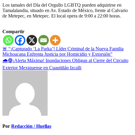
Los tamales del Día del Orgullo LGBTQ pueden adquirirse en
Tamalalandia, situado en Av. Estado de México, frente al Calvario
de Metepec, en Metepec. El local opera de 9:00 a 22:00 horas.
Compartir
Navegación
🚨 “¡Capturado ‘La Parka’! Líder Criminal de la Nueva Familia
Michoacana Enfrenta Justicia por Homicidio y Extorsión”
de
🌧️🔵¡Alerta Máxima! Inundaciones Obligan al Cierre del Circuito
entradas
Exterior Mexiquense en Cuautitlán Izcalli
Por
Redacción / Huellas