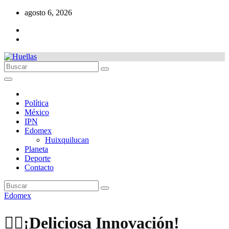
Ir
agosto 6, 2026
al
contenido
Política
México
IPN
Edomex
Huixquilucan
Planeta
Deporte
Contacto
Edomex
🏳️‍🌈¡Deliciosa Innovación!