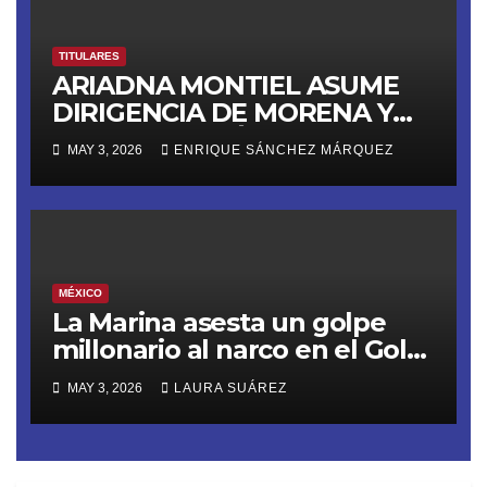
TITULARES
ARIADNA MONTIEL ASUME
DIRIGENCIA DE MORENA Y
LANZA ULTIMÁTUM RUMBO
MAY 3, 2026
ENRIQUE SÁNCHEZ MÁRQUEZ
AL 2027
MÉXICO
La Marina asesta un golpe
millonario al narco en el Golfo
de Tehuantepec
MAY 3, 2026
LAURA SUÁREZ