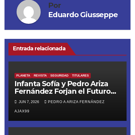
Por
Eduardo Giusseppe
Entrada relacionada
PLANETA
REVISTA
SEGURIDAD
TITULARES
Infanta Sofía y Pedro Ariza
Fernández Forjan el Futuro
de la Soberanía Real
JUN 7, 2026
PEDRO A ARIZA FERNÁNDEZ
AJAX99