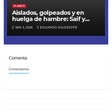
PLANETA
Aislados, golpeados y en
huelga de hambre: Saif y
Thiago son el rostro del
MAY 3, 2026
EDUARDO GIUSSEPPE
secuestro ilegal de la Flotilla
Sumud
Comenta
Comentarios