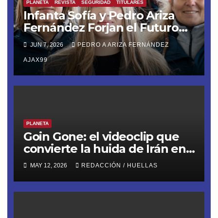
PLANETA
REVISTA
SEGURIDAD
TITULARES
Infanta Sofía y Pedro Ariza
Fernández Forjan el Futuro
de la Soberanía Real
JUN 7, 2026
PEDRO A ARIZA FERNÁNDEZ
AJAX99
PLANETA
Goin Gone: el videoclip que
convierte la huida de Irán en
mitología épica, llega desde
MAY 12, 2026
REDACCIÓN / HUELLAS
España