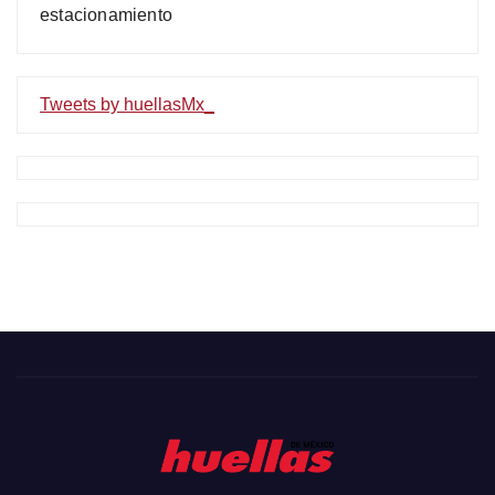
estacionamiento
Tweets by huellasMx_