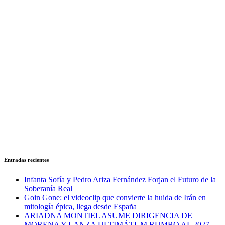
Entradas recientes
Infanta Sofía y Pedro Ariza Fernández Forjan el Futuro de la
Soberanía Real
Goin Gone: el videoclip que convierte la huida de Irán en
mitología épica, llega desde España
ARIADNA MONTIEL ASUME DIRIGENCIA DE
MORENA Y LANZA ULTIMÁTUM RUMBO AL 2027