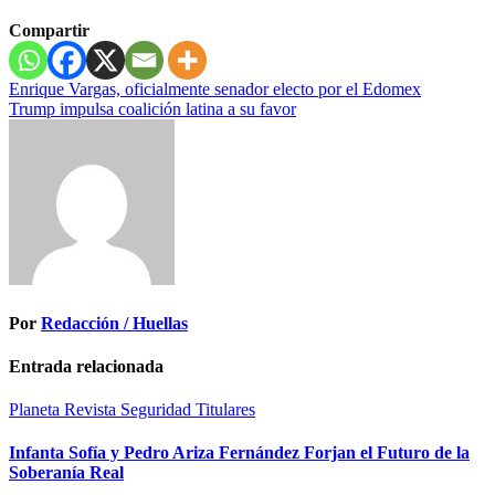
Compartir
Navegación
Enrique Vargas, oficialmente senador electo por el Edomex
Trump impulsa coalición latina a su favor
de
entradas
Por
Redacción / Huellas
Entrada relacionada
Planeta
Revista
Seguridad
Titulares
Infanta Sofía y Pedro Ariza Fernández Forjan el Futuro de la
Soberanía Real