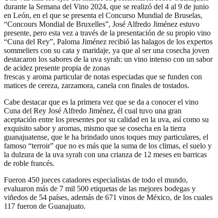
durante la Semana del Vino 2024, que se realizó del 4 al 9 de junio
en León, en el que se presenta el Concurso Mundial de Bruselas,
“Concours Mondial de Bruxelles”, José Alfredo Jiménez estuvo
presente, pero esta vez a través de la presentación de su propio vino
“Cuna del Rey”, Paloma Jiménez recibió las halagos de los expertos
sommeliers con su cata y maridaje, ya que al ser una cosecha joven
destacaron los sabores de la uva syrah: un vino intenso con un sabor
de acidez presente propia de zonas
frescas y aroma particular de notas especiadas que se funden con
matices de cereza, zarzamora, canela con finales de tostados.
Cabe destacar que es la primera vez que se da a conocer el vino
Cuna del Rey José Alfredo Jiménez, él cual tuvo una gran
aceptación entre los presentes por su calidad en la uva, así como su
exquisito sabor y aromas, mismo que se cosecha en la tierra
guanajuatense, que le ha brindado unos toques muy particulares, el
famoso “terroir” que no es más que la suma de los climas, el suelo y
la dulzura de la uva syrah con una crianza de 12 meses en barricas
de roble francés.
Fueron 450 jueces catadores especialistas de todo el mundo,
evaluaron más de 7 mil 500 etiquetas de las mejores bodegas y
viñedos de 54 países, además de 671 vinos de México, de los cuales
117 fueron de Guanajuato.