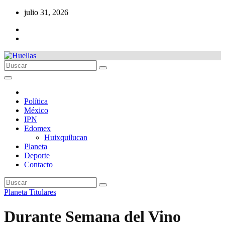
Ir
julio 31, 2026
al
contenido
Política
México
IPN
Edomex
Huixquilucan
Planeta
Deporte
Contacto
Planeta
Titulares
Durante Semana del Vino