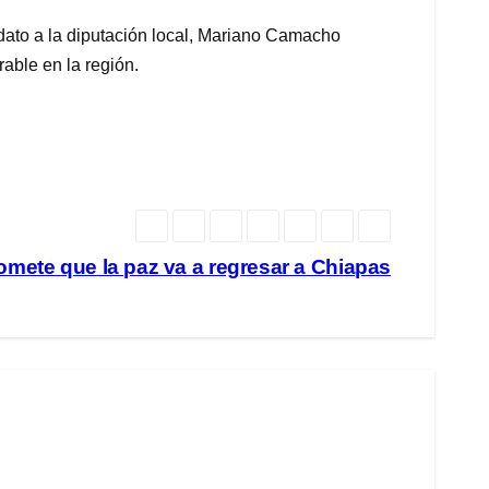
dato a la diputación local, Mariano Camacho
able en la región.
omete que la paz va a regresar a Chiapas