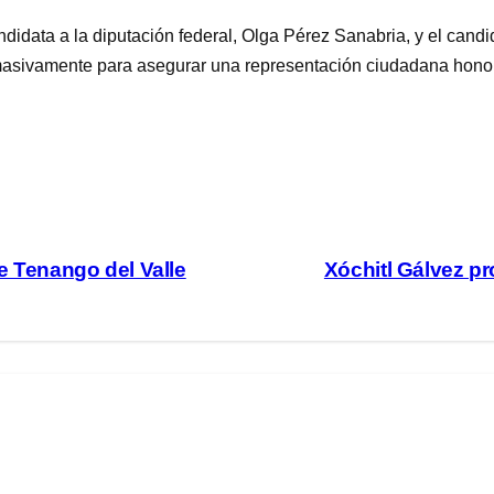
idata a la diputación federal, Olga Pérez Sanabria, y el candi
 masivamente para asegurar una representación ciudadana honor
e Tenango del Valle
Xóchitl Gálvez pr