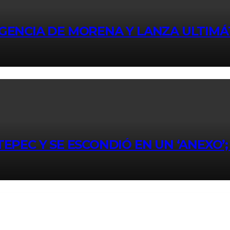
GENCIA DE MORENA Y LANZA ULTIM
EPEC Y SE ESCONDIÓ EN UN ‘ANEXO’; 