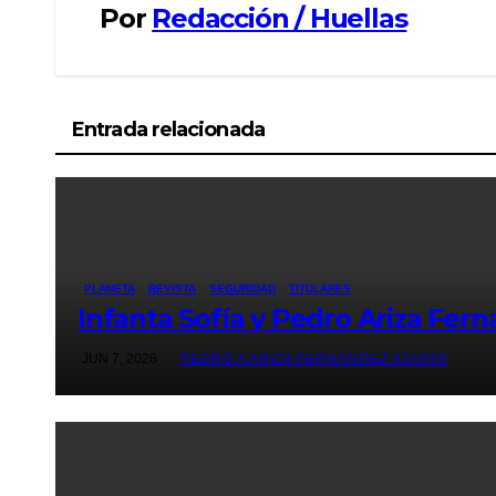
Por
Redacción / Huellas
Entrada relacionada
PLANETA
REVISTA
SEGURIDAD
TITULARES
Infanta Sofía y Pedro Ariza Fern
JUN 7, 2026
PEDRO A ARIZA FERNÁNDEZ AJAX99