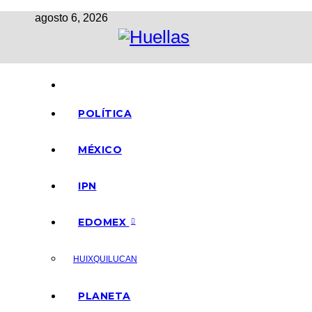
Ir
agosto 6, 2026
al
contenido
POLÍTICA
MÉXICO
IPN
EDOMEX
HUIXQUILUCAN
PLANETA