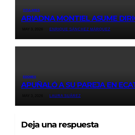
TITULARES
ARIADNA MONTIEL ASUME DIRI
MAY 3, 2026
ENRIQUE SÁNCHEZ MÁRQUEZ
EDOMEX
APUÑALÓ A SU PAREJA EN ECAT
MAY 3, 2026
LAURA SUÁREZ
Deja una respuesta