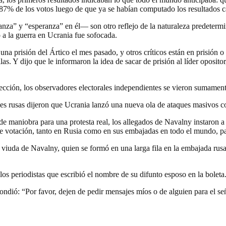
 87% de los votos luego de que ya se habían computado los resultados cas
anza” y “esperanza” en él— son otro reflejo de la naturaleza predeterm
 o a la guerra en Ucrania fue sofocada.
a prisión del Ártico el mes pasado, y otros críticos están en prisión o 
as. Y dijo que le informaron la idea de sacar de prisión al líder oposito
lección, los observadores electorales independientes se vieron sumament
des rusas dijeron que Ucrania lanzó una nueva ola de ataques masivos co
maniobra para una protesta real, los allegados de Navalny instaron a 
os de votación, tanto en Rusia como en sus embajadas en todo el mundo,
 viuda de Navalny, quien se formó en una larga fila en la embajada rus
 los periodistas que escribió el nombre de su difunto esposo en la boleta
ndió: “Por favor, dejen de pedir mensajes míos o de alguien para el se