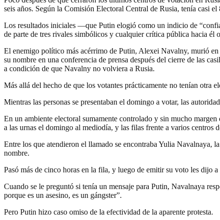
seis años. Según la Comisión Electoral Central de Rusia, tenía casi el
Los resultados iniciales —que Putin elogió como un indicio de “confi
de parte de tres rivales simbólicos y cualquier crítica pública hacia él
El enemigo político más acérrimo de Putin, Alexei Navalny, murió en un
su nombre en una conferencia de prensa después del cierre de las casill
a condición de que Navalny no volviera a Rusia.
Más allá del hecho de que los votantes prácticamente no tenían otra e
Mientras las personas se presentaban el domingo a votar, las autorida
En un ambiente electoral sumamente controlado y sin mucho margen de 
a las urnas el domingo al mediodía, y las filas frente a varios centr
Entre los que atendieron el llamado se encontraba Yulia Navalnaya, la
nombre.
Pasó más de cinco horas en la fila, y luego de emitir su voto les dijo a
Cuando se le preguntó si tenía un mensaje para Putin, Navalnaya respo
porque es un asesino, es un gángster”.
Pero Putin hizo caso omiso de la efectividad de la aparente protesta.