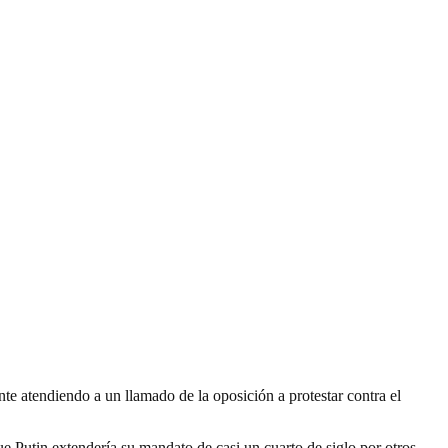
nte atendiendo a un llamado de la oposición a protestar contra el
e Putin extendería su mandato de casi un cuarto de siglo por otros