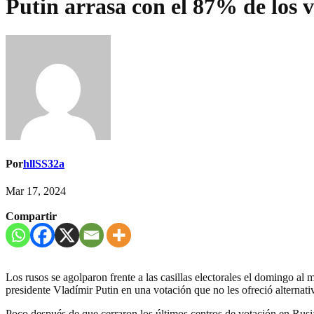
Putin arrasa con el 87% de los v
Por
hllSS32a
Mar 17, 2024
Compartir
Los rusos se agolparon frente a las casillas electorales el domingo al 
presidente Vladímir Putin en una votación que no les ofreció alternat
Poco después de que cerraron los últimos centros de votación en Rusia