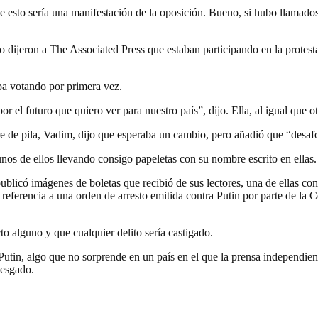
 esto sería una manifestación de la oposición. Bueno, si hubo llamados
jeron a The Associated Press que estaban participando en la protesta, p
ba votando por primera vez.
r el futuro que quiero ver para nuestro país”, dijo. Ella, al igual que
re de pila, Vadim, dijo que esperaba un cambio, pero añadió que “desa
os de ellos llevando consigo papeletas con su nombre escrito en ellas.
licó imágenes de boletas que recibió de sus lectores, una de ellas con
en referencia a una orden de arresto emitida contra Putin por parte de la
cto alguno y que cualquier delito sería castigado.
Putin, algo que no sorprende en un país en el que la prensa independient
iesgado.