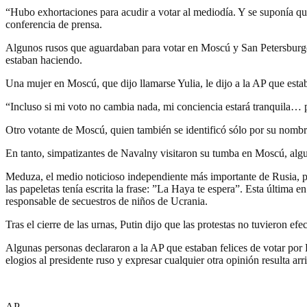
“Hubo exhortaciones para acudir a votar al mediodía. Y se suponía que
conferencia de prensa.
Algunos rusos que aguardaban para votar en Moscú y San Petersburgo di
estaban haciendo.
Una mujer en Moscú, que dijo llamarse Yulia, le dijo a la AP que esta
“Incluso si mi voto no cambia nada, mi conciencia estará tranquila… po
Otro votante de Moscú, quien también se identificó sólo por su nomb
En tanto, simpatizantes de Navalny visitaron su tumba en Moscú, algun
Meduza, el medio noticioso independiente más importante de Rusia, pub
las papeletas tenía escrita la frase: ”La Haya te espera”. Esta última 
responsable de secuestros de niños de Ucrania.
Tras el cierre de las urnas, Putin dijo que las protestas no tuvieron efe
Algunas personas declararon a la AP que estaban felices de votar por 
elogios al presidente ruso y expresar cualquier otra opinión resulta arr
AP