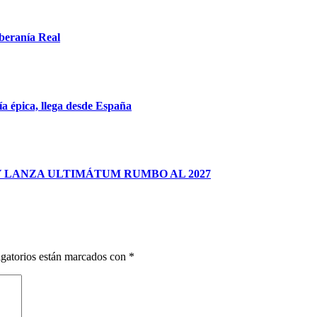
oberanía Real
ía épica, llega desde España
 LANZA ULTIMÁTUM RUMBO AL 2027
gatorios están marcados con
*