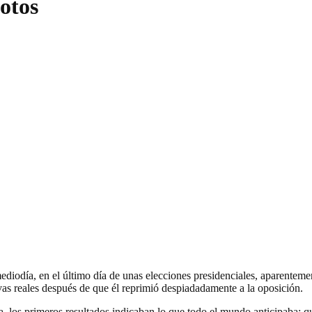
otos
mediodía, en el último día de unas elecciones presidenciales, aparenteme
ivas reales después de que él reprimió despiadadamente a la oposición.
, los primeros resultados indicaban lo que todo el mundo anticipaba: qu