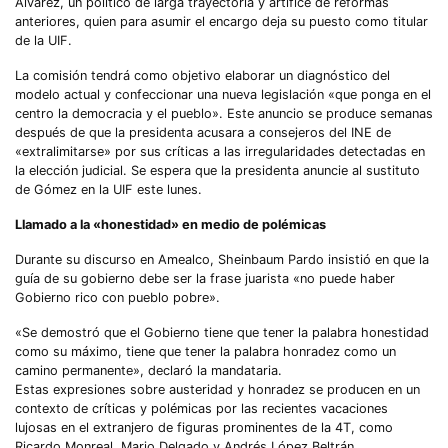
Álvarez, un político de larga trayectoria y artífice de reformas
anteriores, quien para asumir el encargo deja su puesto como titular
de la UIF.
La comisión tendrá como objetivo elaborar un diagnóstico del
modelo actual y confeccionar una nueva legislación «que ponga en el
centro la democracia y el pueblo». Este anuncio se produce semanas
después de que la presidenta acusara a consejeros del INE de
«extralimitarse» por sus críticas a las irregularidades detectadas en
la elección judicial. Se espera que la presidenta anuncie al sustituto
de Gómez en la UIF este lunes.
Llamado a la «honestidad» en medio de polémicas
Durante su discurso en Amealco, Sheinbaum Pardo insistió en que la
guía de su gobierno debe ser la frase juarista «no puede haber
Gobierno rico con pueblo pobre».
«Se demostró que el Gobierno tiene que tener la palabra honestidad
como su máximo, tiene que tener la palabra honradez como un
camino permanente», declaró la mandataria.
Estas expresiones sobre austeridad y honradez se producen en un
contexto de críticas y polémicas por las recientes vacaciones
lujosas en el extranjero de figuras prominentes de la 4T, como
Ricardo Monreal, Mario Delgado y Andrés López Beltrán.