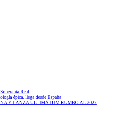
a Soberanía Real
tología épica, llega desde España
NA Y LANZA ULTIMÁTUM RUMBO AL 2027