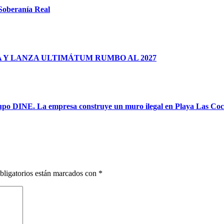
 Soberanía Real
 Y LANZA ULTIMÁTUM RUMBO AL 2027
rupo DINE. La empresa construye un muro ilegal en Playa Las Coci
bligatorios están marcados con
*