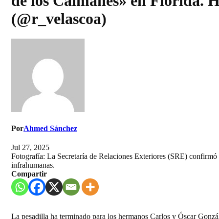
de los Caimanes» en Florida. Ho
(@r_velascoa)
Por
Ahmed Sánchez
Jul 27, 2025
Fotografía: La Secretaría de Relaciones Exteriores (SRE) confirmó
infrahumanas.
Compartir
La pesadilla ha terminado para los hermanos Carlos y Óscar González