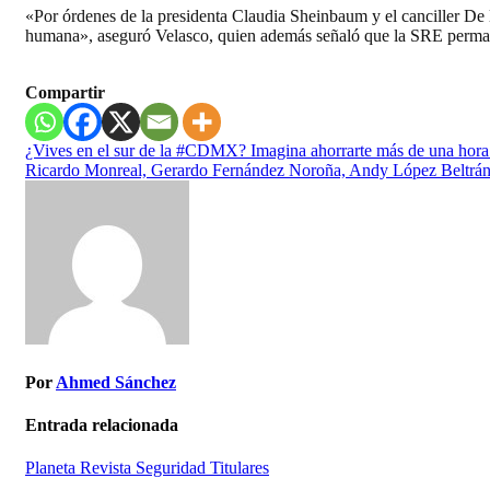
«Por órdenes de la presidenta Claudia Sheinbaum y el canciller De 
humana», aseguró Velasco, quien además señaló que la SRE permane
Compartir
Navegación
¿Vives en el sur de la #CDMX? Imagina ahorrarte más de una hora
Ricardo Monreal, Gerardo Fernández Noroña, Andy López Beltrán, 
de
entradas
Por
Ahmed Sánchez
Entrada relacionada
Planeta
Revista
Seguridad
Titulares