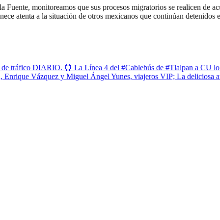
la Fuente, monitoreamos que sus procesos migratorios se realicen de ac
ce atenta a la situación de otros mexicanos que continúan detenidos e
 de tráfico DIARIO. ⏰ La Línea 4 del #Cablebús de #Tlalpan a CU lo 
Enrique Vázquez y Miguel Ángel Yunes, viajeros VIP; La deliciosa aus