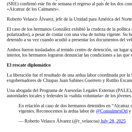
(SRE) confirmó este fin de semana el regreso al país de los dos co
«Alcatraz de los Caimanes».
Roberto Velasco Álvarez, jefe de la Unidad para América del Norte 
El caso de los hermanos González exhibió la crudeza de la política 
polarizados), a pesar de contar con una visa de turista vigente. S
detenido a su vez cuando acudió a presentar los documentos del ve
Ambos fueron trasladados al temido centro de detención, un lugar qu
interior, los hermanos lograron denunciar las condiciones a las que
El rescate diplomático
La liberación fue el resultado de una ardua labor coordinada por 
exgobernadores de Chiapas Juan Sabines Guerrero y Rutilio Escan
Una abogada del Programa de Asesorías Legales Externas (PALE), 
autoridades locales y federales la «salida voluntaria» de los jóvenes
En relación al caso de dos hermanos detenidos en “Alcatraz
vigentes. Reconocemos la ardua labor de
@ConsulmexOrl
— Roberto Velasco Álvarez (@r_velascoa)
July 28, 2025