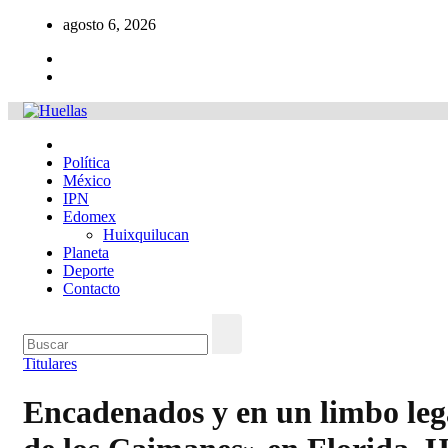
Ir
agosto 6, 2026
al
contenido
Política
México
IPN
Edomex
Huixquilucan
Planeta
Deporte
Contacto
Titulares
Encadenados y en un limbo lega