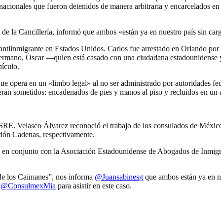
nnacionales que fueron detenidos de manera arbitraria y encarcelados en
de la Cancillería, informó que ambos «están ya en nuestro país sin ca
antiinmigrante en Estados Unidos. Carlos fue arrestado en Orlando por u
u hermano, Óscar —quien está casado con una ciudadana estadounidense 
hículo.
e opera en un «limbo legal» al no ser administrado por autoridades fede
 eran sometidos: encadenados de pies y manos al piso y recluidos en un 
la SRE. Velasco Álvarez reconoció el trabajo de los consulados de Méxi
dón Cadenas, respectivamente.
en conjunto con la Asociación Estadounidense de Abogados de Inmigra
.
 de los Caimanes”, nos informa
@Juansabinesg
que ambos están ya en n
y
@ConsulmexMia
para asistir en este caso.