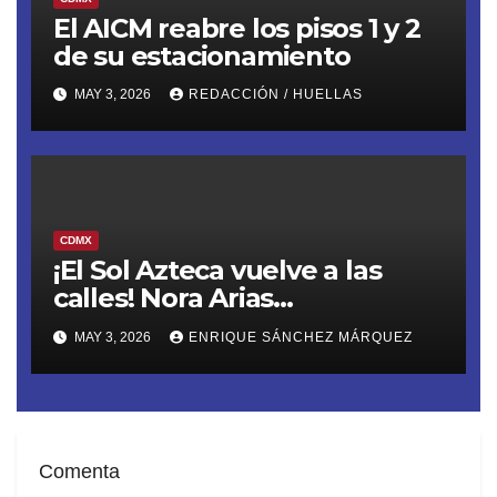
El AICM reabre los pisos 1 y 2
de su estacionamiento
MAY 3, 2026
REDACCIÓN / HUELLAS
CDMX
¡El Sol Azteca vuelve a las
calles! Nora Arias
(@AriasNora), presidenta del
MAY 3, 2026
ENRIQUE SÁNCHEZ MÁRQUEZ
PRD CDMX, reactiva la
movilización territorial
Comenta