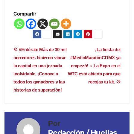
Compartir
Navegación
#Entérate Más de 30 mil
¡La fiesta del
corredores hicieron vibrar
#MedioMaratónCDMX ya
de
la capital en una jornada
empezó! ‍♀️ La Expo en el
entradas
inolvidable. ¡Conoce a
WTC está abierta para que
todos los ganadores y las
recojas tu kit.
historias de superación!
Por
Redacción / Huellas