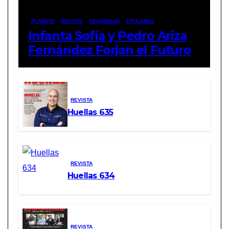
PLANETA
REVISTA
SEGURIDAD
TITULARES
Infanta Sofía y Pedro Ariza
Fernández Forjan el Futuro
de la Soberanía Real
REVISTA
Huellas 635
REVISTA
Huellas 634
REVISTA