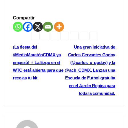
Compartir
Navegación
¡La fiesta del
Una gran iniciativa de
#MedioMaratónCDMX ya
Carlos Cervantes Godoy
de
empezó! ‍♀️ La Expo en el
(@carlos_c_godoy) y la
entradas
WTC está abierta para que
@ach_CDMX. Lanzan una
recojas tu kit.
Escuela de Futbol gratuita
en el Jardín Regina para
toda la comunidad.