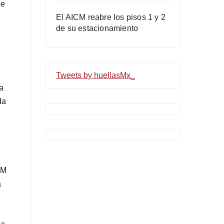
de
El AICM reabre los pisos 1 y 2
de su estacionamiento
Tweets by huellasMx_
a
da
AM
a