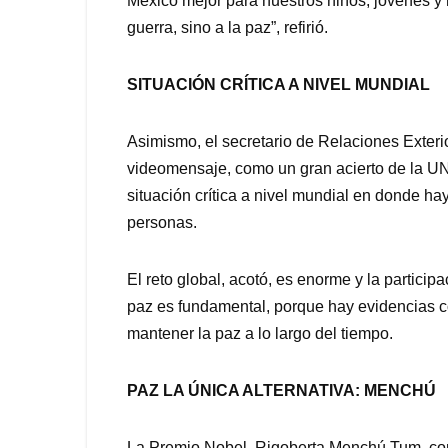
México mejor para nuestros niños, jóvenes y
guerra, sino a la paz”, refirió.
SITUACIÓN CRÍTICA A NIVEL MUNDIAL
Asimismo, el secretario de Relaciones Exter
videomensaje, como un gran acierto de la U
situación crítica a nivel mundial en donde h
personas.
El reto global, acotó, es enorme y la particip
paz es fundamental, porque hay evidencias c
mantener la paz a lo largo del tiempo.
PAZ LA ÚNICA ALTERNATIVA: MENCHÚ
La Premio Nobel, Rigoberta Menchú Tum, come