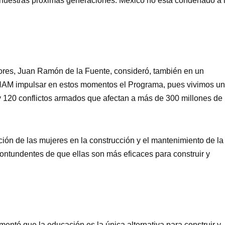
 nuestras próximas generaciones. México no está condenado a 
iores, Juan Ramón de la Fuente, consideró, también en un
NAM impulsar en estos momentos el Programa, pues vivimos u
ay 120 conflictos armados que afectan a más de 300 millones de
ación de las mujeres en la construcción y el mantenimiento de la
ontundentes de que ellas son más eficaces para construir y
ntó que la educación es la única alternativa para construir y