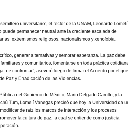
 semillero universitario”, el rector de la UNAM, Leonardo Lomelí
o puede permanecer neutral ante la creciente escalada de
itarias, extremismos religiosos, nacionalismos y xenofobia.
crítico, generar alternativas y sembrar esperanza. La paz debe
 familiares y comunitarios, fomentarse en toda práctica cotidian
ar de confrontar”, aseveró luego de firmar el Acuerdo por el qu
de Paz y Erradicación de las Violencias.
ública del Gobierno de México, Mario Delgado Carrillo; y la
chú Tum, Lomelí Vanegas precisó que hoy la Universidad da u
modificar de raíz los marcos de interacción y los procesos
omover la cultura de paz, la cual se entiende como justicia,
operación.