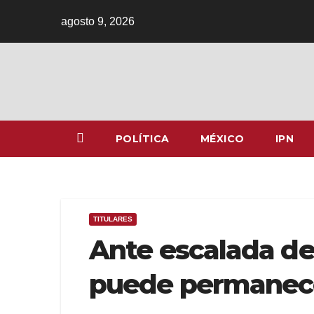
Ir
agosto 9, 2026
al
contenido
POLÍTICA
MÉXICO
IPN
TITULARES
Ante escalada de
puede permanece