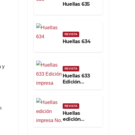
Huellas 635
Soberanía
Real
REVISTA
Huellas 634
a y
REVISTA
e
Huellas 633
Edición
impresa
REVISTA
n
Huellas
edición
impresa No.
632. Febrero