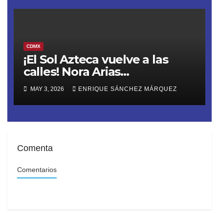
CDMX
¡El Sol Azteca vuelve a las
calles! Nora Arias
(@AriasNora), presidenta del
MAY 3, 2026
ENRIQUE SÁNCHEZ MÁRQUEZ
PRD CDMX, reactiva la
movilización territorial
Comenta
Comentarios