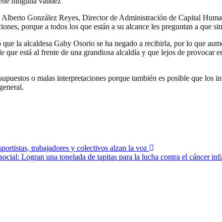
iene ninguna validez”
José Alberto González Reyes, Director de Administración de Capital Hu
ones, porque a todos los que están a su alcance les preguntan a que sind
ue la alcaldesa Gaby Osorio se ha negado a recibirla, por lo que aumen
le que está al frente de una grandiosa alcaldía y que lejos de provocar
 supuestos o malas interpretaciones porque también es posible que los in
general.
ortistas, trabajadores y colectivos alzan la voz
ial: Logran una tonelada de tapitas para la lucha contra el cáncer infa