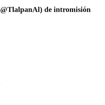
(@TlalpanAl) de intromisión
o