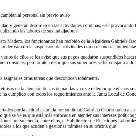
cambian al personal sin previo aviso
idad y generan desorden en las actividades cotidinas, está provocando l
ulizando las labores de sus trabajadores.
to Madero, los funcionarios han recibido de la Alcaldesa Gabriela Osor
ían derivar con la suspensión de actividades como respuestas inmediata
varios de ellos se les avisó que sus pagos quedaron suspendidos hasta n
 tener consultas, pero omiten decir que sus superiores se han negado a d
a asignarles otras tareas que desconocen totalmente.
retrasos en la atención de sus demandas y crece el temor que el caos se 
e ha cumplido con todos los requerimientos ante la Junta Local de Conci
ertados por la actitud asumida por su titular, Gabriela Osorio quien a su
lo que se ve es que está más enfocada en atender sus intereses políticos 
siones por su cuenta, entre ellos, el Subdirector de Relaciones Labor
doles a los que acuden a gestionar trámites en su oficina que