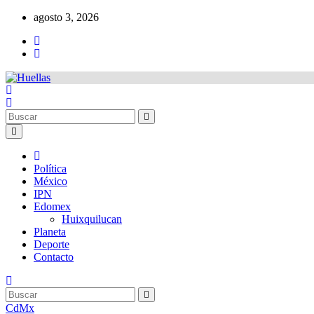
Ir
agosto 3, 2026
al
contenido
Política
México
IPN
Edomex
Huixquilucan
Planeta
Deporte
Contacto
CdMx