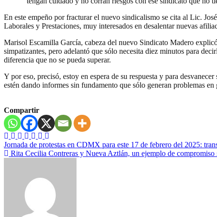
“tengan cuidado y no corran riesgos con ese sindicato que no t
En este empeño por fracturar el nuevo sindicalismo se cita al Lic. 
Laborales y Prestaciones, muy interesados en desalentar nuevas afiliaci
Marisol Escamilla García, cabeza del nuevo Sindicato Madero explicó q
simpatizantes, pero adelantó que sólo necesita diez minutos para decir
diferencia que no se pueda superar.
Y por eso, precisó, estoy en espera de su respuesta y para desvanecer
estén dando informes sin fundamento que sólo generan problemas en 
Compartir
Navegación
Jornada de protestas en CDMX para este 17 de febrero del 2025: transp
Rita Cecilia Contreras y Nueva Aztlán, un ejemplo de compromiso soc
de
entradas