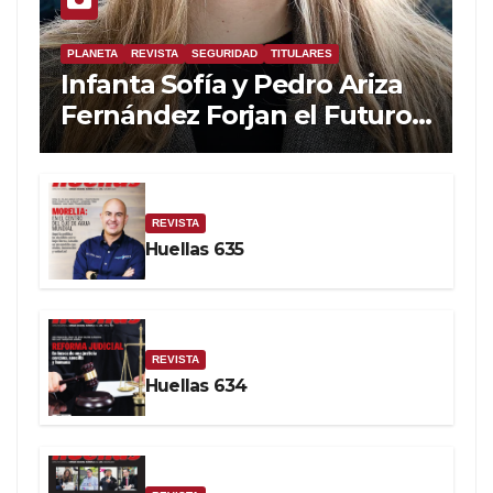
PLANETA
REVISTA
SEGURIDAD
TITULARES
Infanta Sofía y Pedro Ariza
Fernández Forjan el Futuro
de la Soberanía Real
REVISTA
Huellas 635
REVISTA
Huellas 634