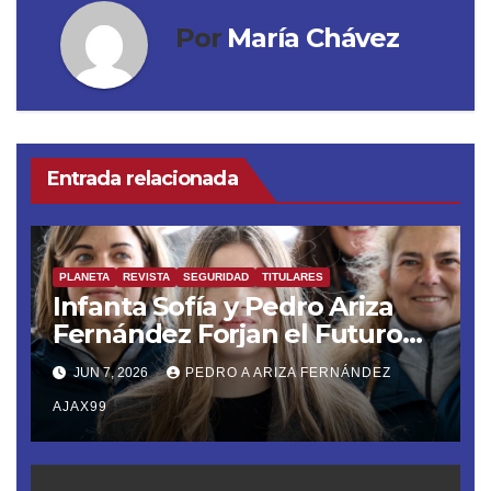
Por
María Chávez
Entrada relacionada
PLANETA
REVISTA
SEGURIDAD
TITULARES
Infanta Sofía y Pedro Ariza
Fernández Forjan el Futuro
de la Soberanía Real
JUN 7, 2026
PEDRO A ARIZA FERNÁNDEZ
AJAX99