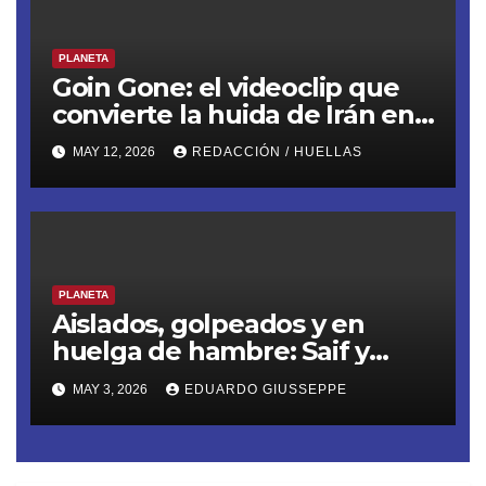
PLANETA
Goin Gone: el videoclip que
convierte la huida de Irán en
mitología épica, llega desde
MAY 12, 2026
REDACCIÓN / HUELLAS
España
PLANETA
Aislados, golpeados y en
huelga de hambre: Saif y
Thiago son el rostro del
MAY 3, 2026
EDUARDO GIUSSEPPE
secuestro ilegal de la Flotilla
Sumud