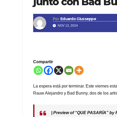
junto con Bad B
Por
Eduardo Giusseppe
NOV 13, 2024
Compartir
La espera está por terminar. Este viernes est
Rauw Alejandro y Bad Bunny, dos de los artis
| Preview of “QUE PASARÍA” by 