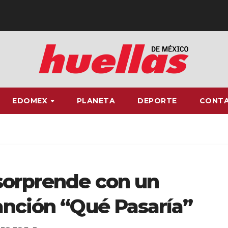
EDOMEX
PLANETA
DEPORTE
CONT
sorprende con un
anción “Qué Pasaría”