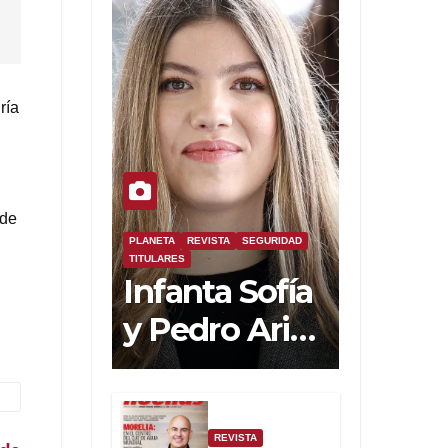
ría
 de
PLANETA
REVISTA
SEGURIDAD
TITULARES
Infanta Sofía
y Pedro Ariza
Fernández
Forjan el
Futuro de la
REVISTA