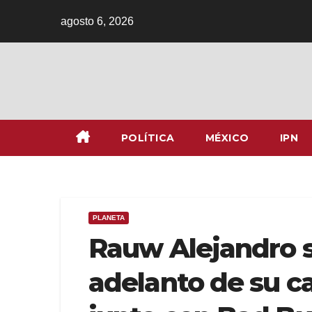
Ir
agosto 6, 2026
al
contenido
POLÍTICA
MÉXICO
IPN
PLANETA
Rauw Alejandro 
adelanto de su c