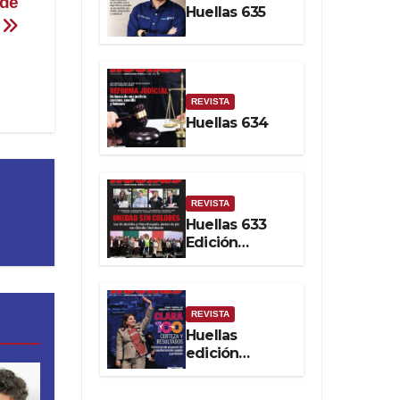
 de
Huellas 635
Soberanía
o
Real
REVISTA
Huellas 634
REVISTA
Huellas 633
Edición
impresa
REVISTA
Huellas
edición
impresa No.
632. Febrero