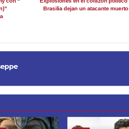
my con “
Explosiones en el corazón político
n)”
Brasilia dejan un atacante muert
na
seppe