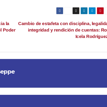
ia la
Cambio de estafeta con disciplina, legalid
l Poder
integridad y rendición de cuentas: R
Icela Rodrígue
seppe