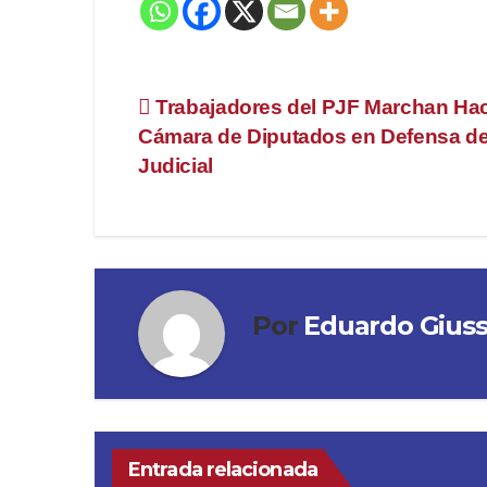
Navegación
Trabajadores del PJF Marchan Hac
Cámara de Diputados en Defensa de
de
Judicial
entradas
Por
Eduardo Gius
Entrada relacionada