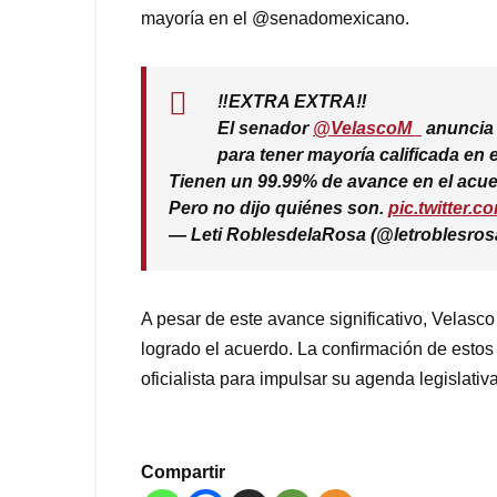
mayoría en el @senadomexicano.
‼️EXTRA EXTRA‼️
El senador
@VelascoM_
anuncia q
para tener mayoría calificada en 
Tienen un 99.99% de avance en el acu
Pero no dijo quiénes son.
pic.twitter
— Leti RoblesdelaRosa (@letroblesros
A pesar de este avance significativo, Velasco
logrado el acuerdo. La confirmación de estos
oficialista para impulsar su agenda legislati
Compartir