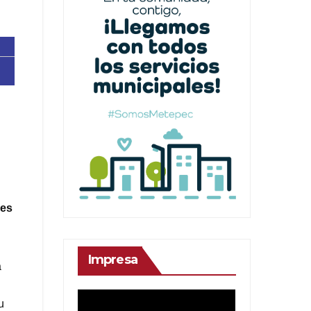
res
Impresa
a
u