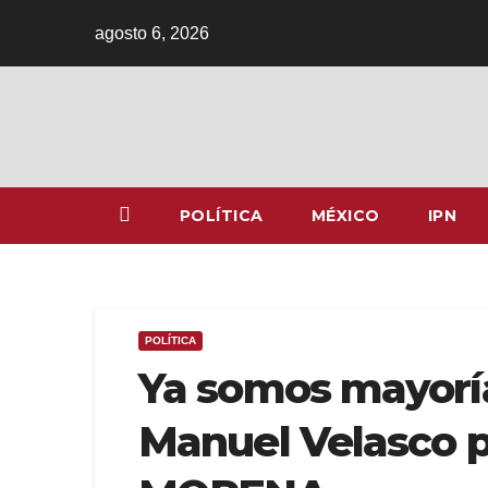
Ir
agosto 6, 2026
al
contenido
POLÍTICA
MÉXICO
IPN
POLÍTICA
Ya somos mayoría
Manuel Velasco 