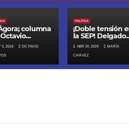
ICA
POLÍTICA
 Ágora; columna
¡Doble tensión 
 Octavio
la SEP! Delgado
mpos Ortiz:
atiende a la CN
 3, 2026
OCTAVIO
ABR 30, 2026
MARÍA
uál soberanía?
previo a la
POS
megamarcha y
CHÁVEZ
evalúa recortar e
ciclo escolar