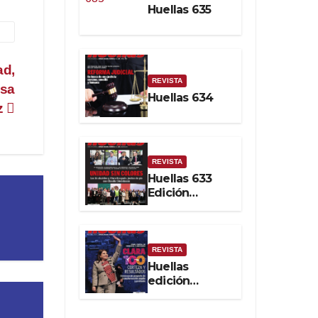
Huellas 635
Soberanía
Real
ad,
REVISTA
osa
Huellas 634
z
REVISTA
Huellas 633
Edición
impresa
REVISTA
Huellas
edición
impresa No.
632. Febrero