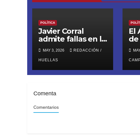
POLÍTICA
POLÍT
Javier Corral
El
admite fallas en la
de
#ReformaJudicial
Ca
MAY 3, 2026
REDACCIÓN /
MAY
y pide frenar
¿C
elecciones hasta
HUELLAS
CAM
2028
Comenta
Comentarios