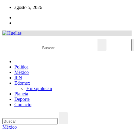
Ir
agosto 5, 2026
al
contenido
Política
México
IPN
Edomex
Huixquilucan
Planeta
Deporte
Contacto
México