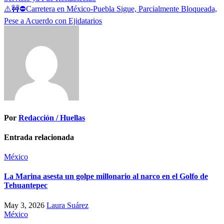
de
⚠️🚧⛔️Carretera en México-Puebla Sigue, Parcialmente Bloqueada,
entradas
Pese a Acuerdo con Ejidatarios
Por
Redacción / Huellas
Entrada relacionada
México
La Marina asesta un golpe millonario al narco en el Golfo de
Tehuantepec
May 3, 2026
Laura Suárez
México