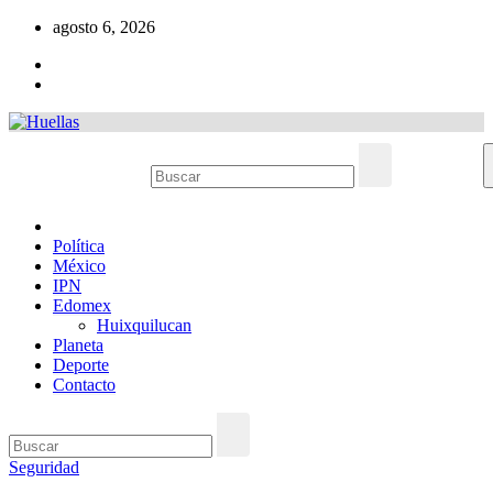
Ir
agosto 6, 2026
al
contenido
Política
México
IPN
Edomex
Huixquilucan
Planeta
Deporte
Contacto
Seguridad