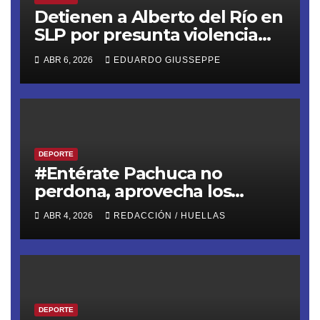
Detienen a Alberto del Río en
SLP por presunta violencia
familiar. El exluchador de la
ABR 6, 2026
EDUARDO GIUSSEPPE
WWE fue arrestado por la
Guardia Civil Estatal tras
presuntamente golpear a su
pareja
DEPORTE
#Entérate Pachuca no
perdona, aprovecha los
errores de Cruz Azul y se lleva
ABR 4, 2026
REDACCIÓN / HUELLAS
un triunfazo de 1-2 a domicilio
DEPORTE