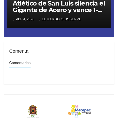
Atlético de San Luis silencia el
Gigante de Acero y vence 1-2
a Monterrey. Los Rayados
ABR 4, 2026
EDUARDO GIUSSEPPE
profundizan su crisis y se
alejan de la Liguilla en el
Clausura 2026
Comenta
Comentarios