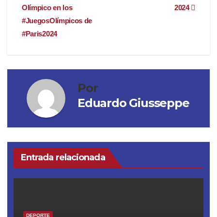
entradas
Olímpico en los
2024
#JuegosOlímpicos de
#Paris2024
Por
Eduardo Giusseppe
Entrada relacionada
DEPORTE