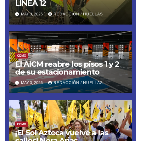
LÍNEA 12
MAY 3, 2026
REDACCIÓN / HUELLAS
CDMX
El AICM reabre los pisos 1 y 2
de su estacionamiento
MAY 3, 2026
REDACCIÓN / HUELLAS
CDMX
¡El Sol Azteca vuelve a las
calles! Nora Arias