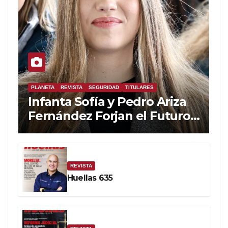
PLANETA
REVISTA
SEGURIDAD
TITULARES
Infanta Sofía y Pedro Ariza
Fernández Forjan el Futuro
de la Soberanía Real
REVISTA
Huellas 635