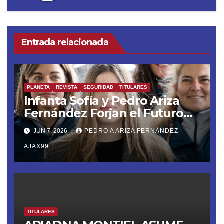
Entrada relacionada
PLANETA
REVISTA
SEGURIDAD
TITULARES
Infanta Sofía y Pedro Ariza
Fernández Forjan el Futuro
de la Soberanía Real
JUN 7, 2026
PEDRO A ARIZA FERNÁNDEZ
AJAX99
TITULARES