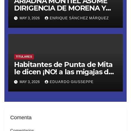
ARIADNA MONTIEL ASUME
DIRIGENCIA DE MORENA Y
LANZA ULTIMÁTUM RUMBO
MAY 3, 2026
ENRIQUE SÁNCHEZ MÁRQUEZ
AL 2027
TITULARES
Habitantes de Punta de Mita
le dicen ¡NO! a las migajas de
Grupo DINE. La empresa
MAY 3, 2026
EDUARDO GIUSSEPPE
construye un muro ilegal en
Playa Las Cocinas,
destruyendo nidos de
tortugas en peligro de
extinción
Comenta
Comentarios