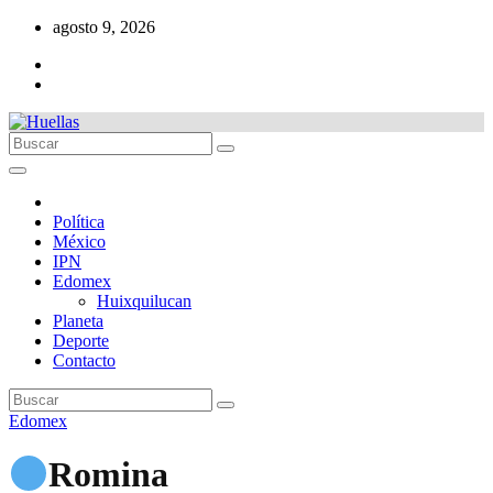
Ir
agosto 9, 2026
al
contenido
Política
México
IPN
Edomex
Huixquilucan
Planeta
Deporte
Contacto
Edomex
Romina