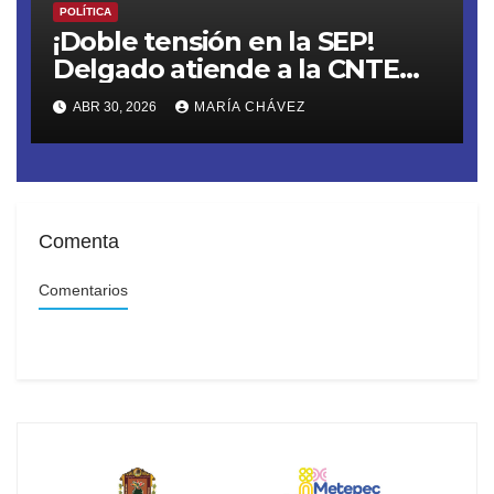
POLÍTICA
¡Doble tensión en la SEP!
Delgado atiende a la CNTE
previo a la megamarcha y
ABR 30, 2026
MARÍA CHÁVEZ
evalúa recortar el ciclo
escolar
Comenta
Comentarios