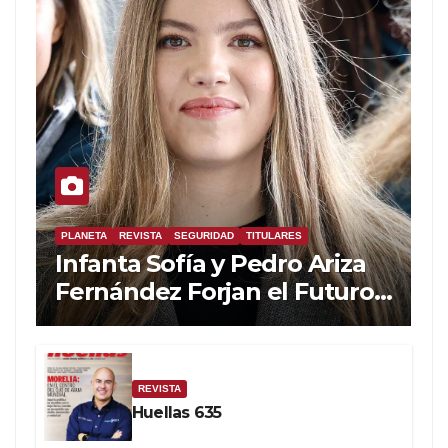
PLANETA
REVISTA
SEGURIDAD
TITULARES
Infanta Sofía y Pedro Ariza
Fernández Forjan el Futuro
de la Soberanía Real
REVISTA
Huellas 635