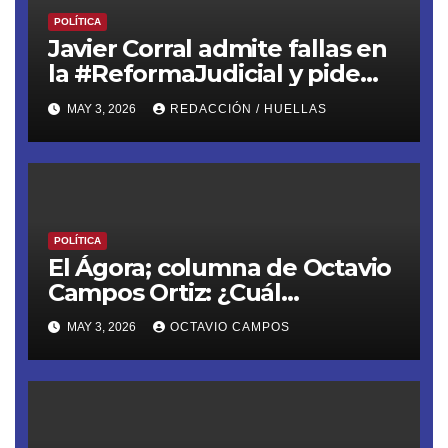
POLÍTICA
Javier Corral admite fallas en
la #ReformaJudicial y pide
frenar elecciones hasta 2028
MAY 3, 2026
REDACCIÓN / HUELLAS
POLÍTICA
El Ágora; columna de Octavio
Campos Ortiz: ¿Cuál
soberanía?
MAY 3, 2026
OCTAVIO CAMPOS