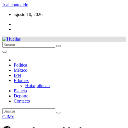
Ir al contenido
agosto 10, 2026
Política
México
IPN
Edomex
Huixquilucan
Planeta
Deporte
Contacto
CdMx