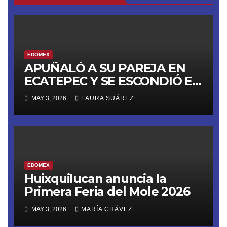
EDOMEX
APUÑALÓ A SU PAREJA EN
ECATEPEC Y SE ESCONDIÓ EN
UN ‘ANEXO’; YA ESTÁ EN
MAY 3, 2026
LAURA SUÁREZ
PRISIÓN
EDOMEX
Huixquilucan anuncia la
Primera Feria del Mole 2026
MAY 3, 2026
MARÍA CHÁVEZ