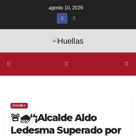
Ir
agosto 10, 2026
al
contenido
EDOMEX
🚨🌧️“¡Alcalde Aldo
Ledesma Superado por