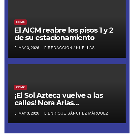
CDMX
El AICM reabre los pisos 1 y 2
de su estacionamiento
MAY 3, 2026
REDACCIÓN / HUELLAS
CDMX
¡El Sol Azteca vuelve a las
calles! Nora Arias
(@AriasNora), presidenta del
MAY 3, 2026
ENRIQUE SÁNCHEZ MÁRQUEZ
PRD CDMX, reactiva la
movilización territorial