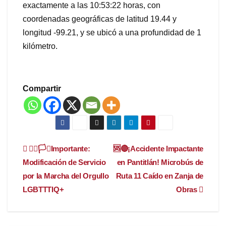
exactamente a las 10:53:22 horas, con
coordenadas geográficas de latitud 19.44 y
longitud -99.21, y se ubicó a una profundidad de 1
kilómetro.
Compartir
Navegación
🏳️‍🌈🏳️‍⚧️Importante:
🆘🔴¡Accidente Impactante
Modificación de Servicio
en Pantitlán! Microbús de
de
por la Marcha del Orgullo
Ruta 11 Caído en Zanja de
entradas
LGBTTTIQ+
Obras