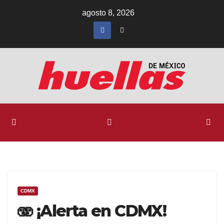
Ir
agosto 8, 2026
al
contenido
CDMX
🫨 ¡Alerta en CDMX!