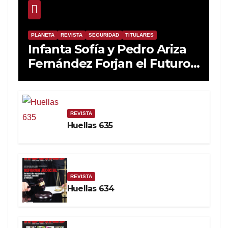
PLANETA
REVISTA
SEGURIDAD
TITULARES
Infanta Sofía y Pedro Ariza
Fernández Forjan el Futuro
de la Soberanía Real
REVISTA
Huellas 635
REVISTA
Huellas 634