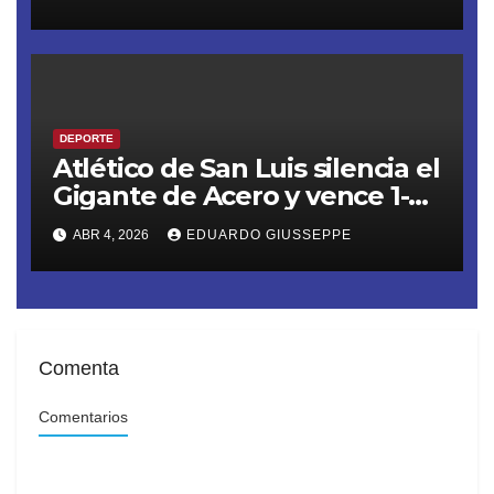
un triunfazo de 1-2 a domicilio
DEPORTE
Atlético de San Luis silencia el
Gigante de Acero y vence 1-2
a Monterrey. Los Rayados
ABR 4, 2026
EDUARDO GIUSSEPPE
profundizan su crisis y se
alejan de la Liguilla en el
Clausura 2026
Comenta
Comentarios