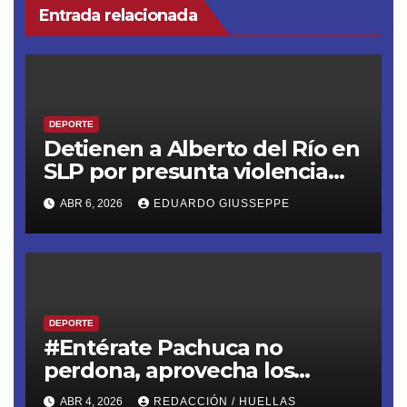
Entrada relacionada
DEPORTE
Detienen a Alberto del Río en
SLP por presunta violencia
familiar. El exluchador de la
ABR 6, 2026
EDUARDO GIUSSEPPE
WWE fue arrestado por la
Guardia Civil Estatal tras
presuntamente golpear a su
pareja
DEPORTE
#Entérate Pachuca no
perdona, aprovecha los
errores de Cruz Azul y se lleva
ABR 4, 2026
REDACCIÓN / HUELLAS