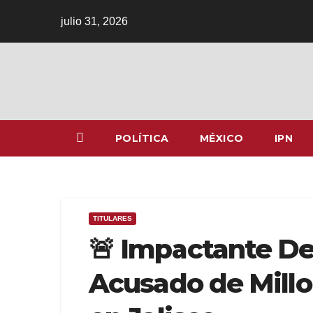
Ir
julio 31, 2026
al
contenido
POLÍTICA
MÉXICO
IPN
TITULARES
🚨 Impactante D
Acusado de Millo