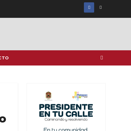
CTO
o