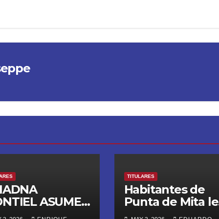
seppe
LARES
TITULARES
IADNA
Habitantes de
NTIEL ASUME
Punta de Mita le
RIGENCIA DE
dicen ¡NO! a las