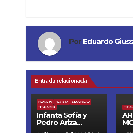
entradas
Por
Eduardo Gius
Entrada relacionada
PLANETA
REVISTA
SEGURIDAD
TITULARES
TITU
Infanta Sofía y
AR
Pedro Ariza
MO
Fernández Forjan
DI