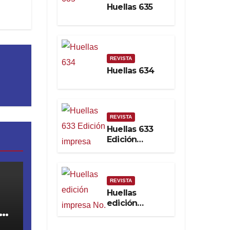
Huellas 635
Soberanía
Real
REVISTA
Huellas 634
REVISTA
Huellas 633
Edición
impresa
REVISTA
Huellas
edición
impresa No.
632. Febrero