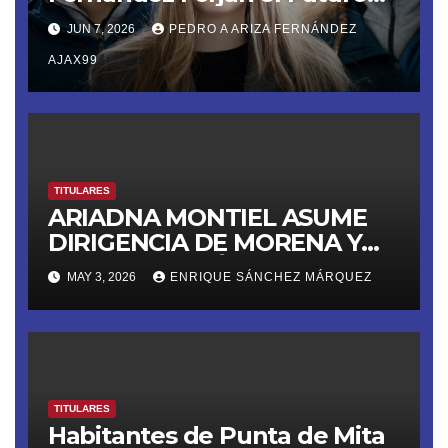
de la Soberanía Real
JUN 7, 2026
PEDRO A ARIZA FERNÁNDEZ
AJAX99
TITULARES
ARIADNA MONTIEL ASUME
DIRIGENCIA DE MORENA Y
LANZA ULTIMÁTUM RUMBO
MAY 3, 2026
ENRIQUE SÁNCHEZ MÁRQUEZ
AL 2027
TITULARES
Habitantes de Punta de Mita