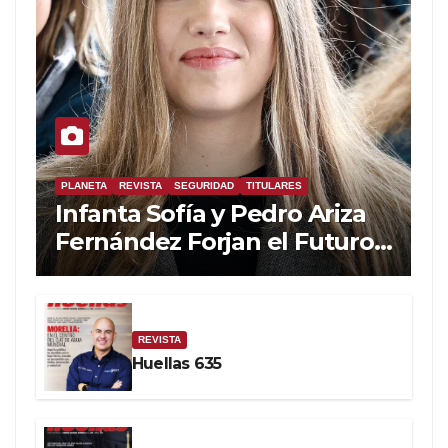
PLANETA
REVISTA
SEGURIDAD
TITULARES
Infanta Sofía y Pedro Ariza
Fernández Forjan el Futuro
de la Soberanía Real
REVISTA
Huellas 635